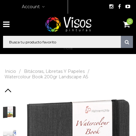
Account
0
hola
Inicio
/
Bitácoras, Libretas Y Papeles
/
Watercolour Book 200gr Landscape A5