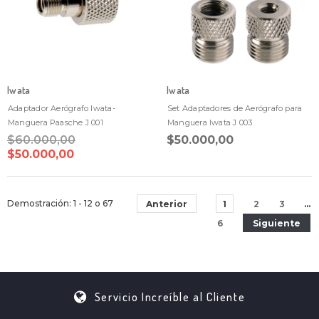
Iwata
Iwata
Adaptador Aerógrafo Iwata-
Set Adaptadores de Aerógrafo para
Manguera Paasche J 001
Manguera Iwata J 003
$60.000,00
$50.000,00
$50.000,00
Demostración
: 1 - 12
o
67
Anterior
1
2
3
…
6
Siguiente
Servicio Increíble al Cliente