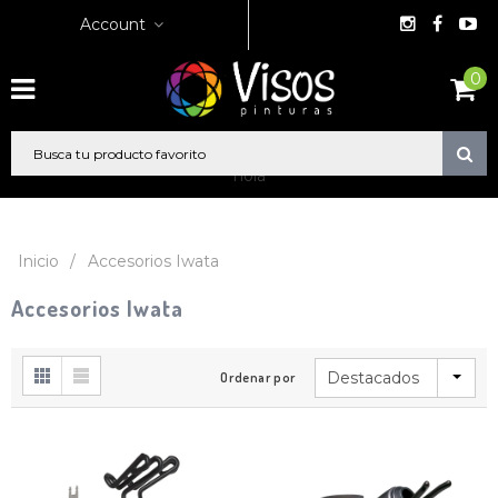
Account
0
hola
Inicio
/
Accesorios Iwata
Accesorios Iwata
Destacados
Ordenar por