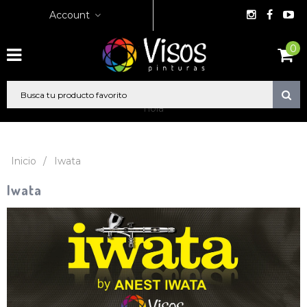
Account
0
hola
Inicio
/
Iwata
Iwata