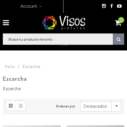
Account
0
hola
Inicio
/
Escarcha
Escarcha
Escarcha
Destacados
Ordenar por