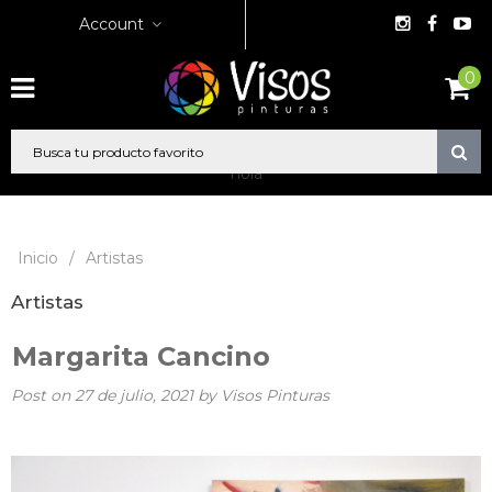
Account
0
hola
Inicio
/
Artistas
Artistas
Margarita Cancino
Post on
27 de julio, 2021
by Visos Pinturas