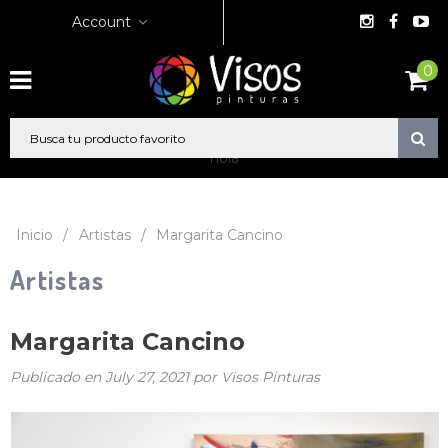
Account
0
hola
Inicio
/
Artistas
/
Margarita Cancino
Artistas
Margarita Cancino
Publicado en
July 27, 2021
por Visos Pinturas