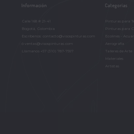
Información
Categorías
Calle 168 # 21-41
Pinturas para T
Bogotá, Colombia
Pinturas para 
Escríbenos: contacto@visospinturas.com
Ecolines - Acuar
ó ventas@visospinturas.com
Aerografía
Llámanos +57 (310) 787-7597
Talleres de Arte
Materiales
Artistas