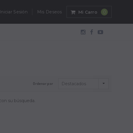
Iniciar Sesión
Mis Deseos
Mi Carro
0
Destacados
Ordenar por
 con su búsqueda.