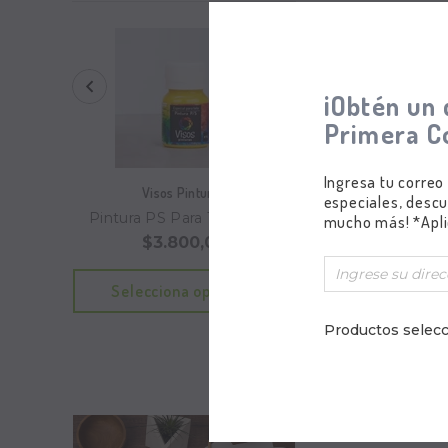
¡Obtén un 
Primera C
Ingresa tu correo
Visos Pinturas
Visos Pintura
especiales, descu
Pintura PS Para Tela - 35gr
Pintura PS Para Tela
mucho más! *Apli
250gr
$3.800,00
$6.80
Formulario
Productos selecc