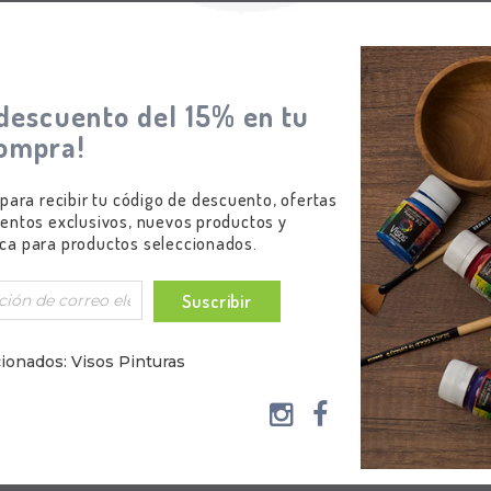
descuento del 15% en tu
ompra!
 para recibir tu código de descuento, ofertas
s
Visos Pinturas
Visos Pintura
entos exclusivos, nuevos productos y
 - 70gr /
Pintura PS Para Tela - 500gr /
Satín Cristal - 
ca para productos seleccionados.
1000gr
$5.600,0
0,00
$42.300,00
Formulario
Suscribir
ionados: Visos Pinturas