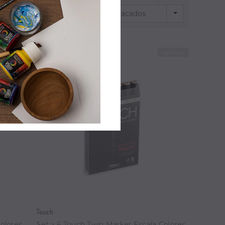
Destacados
Ordenar por
Touch
olores
Set x 6 Touch Twin Marker Escala Colores