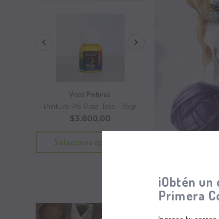
Visos Pinturas
Visos Pintura
Pintura PS Para Tela - 35gr
Pintura PS Para Tela
250gr
$3.800,00
$6.80
Formulario
¡Obtén un 
Primera C