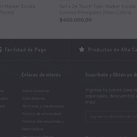
in Marker Escala
Set x 24 Touch Twin Marker Escala
 Tones)
Colores Principales (Main Colors)
$450.000,00
Facilidad de Pago
Productos de Alta C
Enlaces de interés
Suscríbete y Obtén un 
Ingresa tu correo para r
ela
Sobre nosotros
especiales, descuentos
Cuero
Contáctenos
más!
ela
Términos y condiciones
Política de privacidad
Política Devoluciones y
Reembolsos
Servicio al cliente