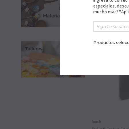
Ingresa tu correo
especiales, descu
Tabla
mucho más! *Apli
Productos selecc
Touch
Set x 6 Touch Twi