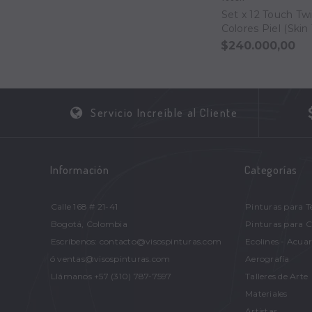
Set x 12 Touch Tw
Colores Piel (Skin
$240.000,00
Servicio Increíble al Cliente
Información
Categorías
Calle 168 # 21-41
Pinturas para T
Bogotá, Colombia
Pinturas para 
Escríbenos: contacto@visospinturas.com
Ecolines - Acuar
ó ventas@visospinturas.com
Aerografía
Llámanos +57 (310) 787-7597
Talleres de Arte
Materiales
Artistas