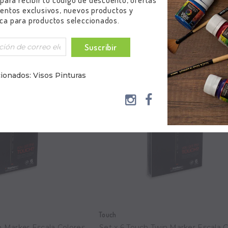
 para recibir tu código de descuento, ofertas
entos exclusivos, nuevos productos y
Lista
ca para productos seleccionados.
Suscribir
ionados: Visos Pinturas
Touch
n Marker Escala Colores
Set x 6 Touch Twin Marker Escala C