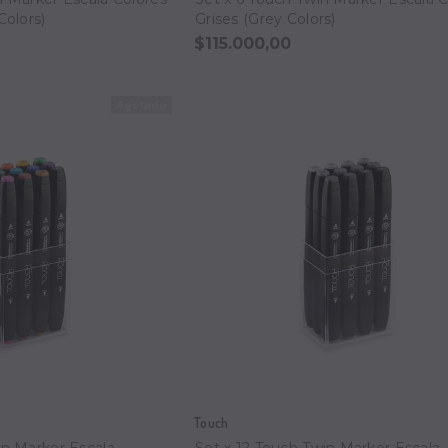
Colors)
Grises (Grey Colors)
$115.000,00
Touch
in Marker Escala
Set x 12 Touch Twin Marker Escala