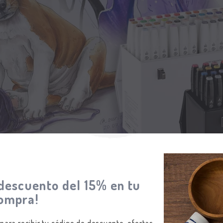
s
Visos Pinturas
Visos Pintura
 - 70gr /
Pintura PS Para Tela - 500gr /
Satín Cristal - 
1000gr
$5.600,0
0,00
$42.300,00
Formulario
descuento del 15% en tu
ompra!