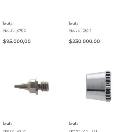
Iwata
Iwata
Needle I 075 3
Nozzle I 080 7
$95.000,00
$230.000,00
Iwata
Iwata
Nozzle I 080 8
Needle Cap I 110 1