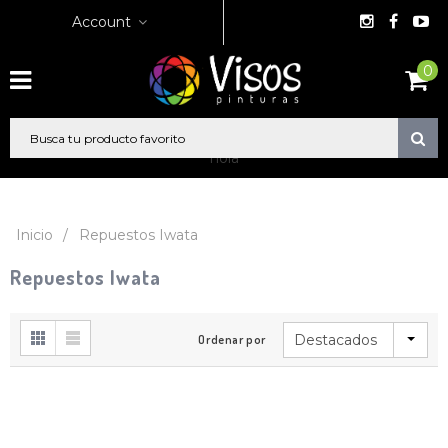
Account
0
hola
Inicio
/
Repuestos Iwata
Repuestos Iwata
Destacados
Ordenar por