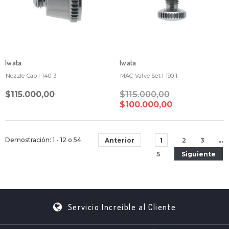
Iwata
Iwata
Nozzle Cap I 140 3
MAC Valve Set I 190 1
$115.000,00
$115.000,00
$100.000,00
Demostración
: 1 - 12
o
54
Anterior
1
2
3
…
5
Siguiente
Servicio Increíble al Cliente