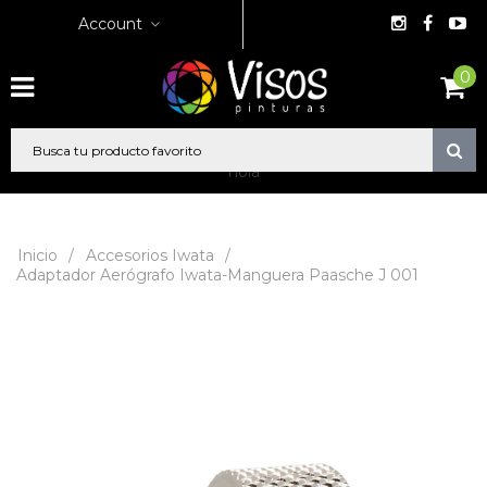
Account
0
hola
Inicio
/
Accesorios Iwata
/
Adaptador Aerógrafo Iwata-Manguera Paasche J 001