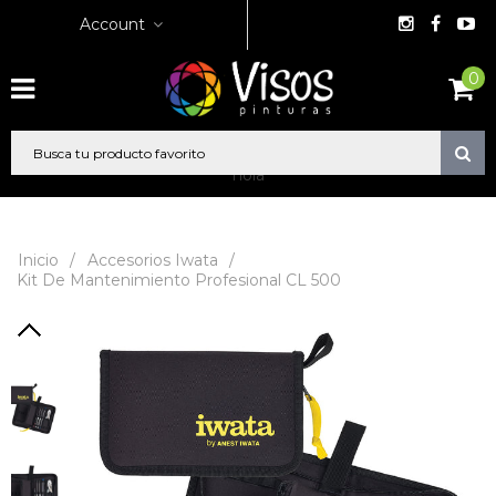
Account
0
hola
Inicio
/
Accesorios Iwata
/
Kit De Mantenimiento Profesional CL 500