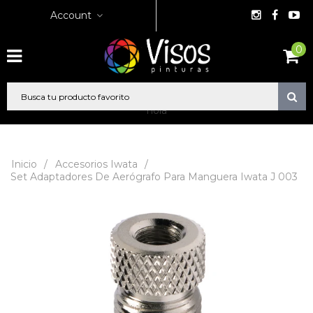
Account
0
hola
Inicio
/
Accesorios Iwata
/
Set Adaptadores De Aerógrafo Para Manguera Iwata J 003