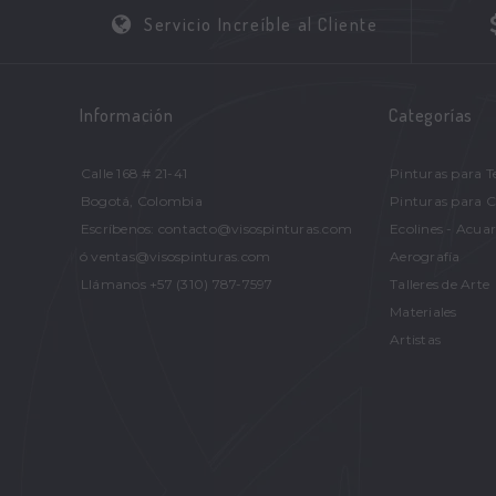
Servicio Increíble al Cliente
Información
Categorías
Calle 168 # 21-41
Pinturas para T
Bogotá, Colombia
Pinturas para 
Escríbenos: contacto@visospinturas.com
Ecolines - Acuar
ó ventas@visospinturas.com
Aerografía
Llámanos +57 (310) 787-7597
Talleres de Arte
Materiales
Artistas