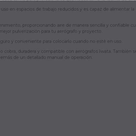
 uso en espacios de trabajo reducidos y es capaz de alimentar la
imiento, proporcionando aire de manera sencilla y confiable cuan
 mejor pulverización para tu aerógrafo y proyecto.
eguro y conveniente para colocarlo cuando no esté en uso.
o cobra, duradera y compatible con aerógrafos Iwata. También 
demás de un detallado manual de operación.