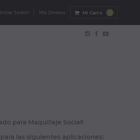
Iniciar Sesión
Mis Deseos
Mi Carro
0
do para Maquillaje Social!
 para las siguientes aplicaciones: