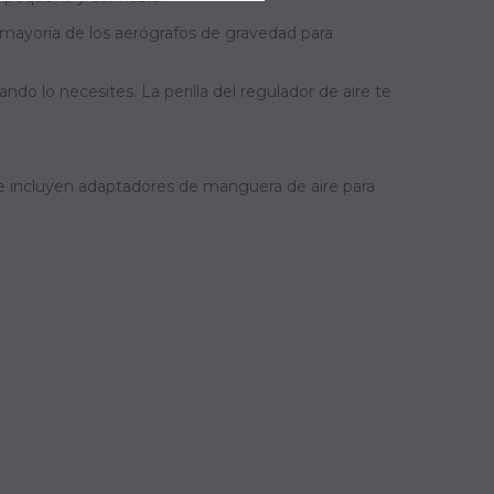
 mayoría de los aerógrafos de gravedad para
do lo necesites. La perilla del regulador de aire te
se incluyen adaptadores de manguera de aire para