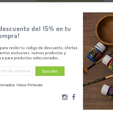
descuento del 15% en tu
ompra!
 para recibir tu código de descuento, ofertas
entos exclusivos, nuevos productos y
 Maquillaje Social!
ca para productos seleccionados.
s siguientes aplicaciones:
Suscribir
ionados: Visos Pinturas
 Miniaturas
al, Tanques, Coleccionables, etc.
ionados como para profesionales que necesitan una fuente de air