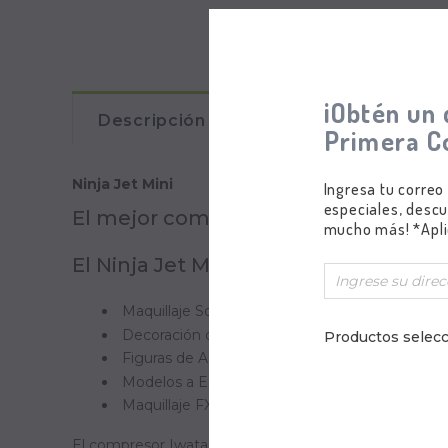
¡Obtén un 
Descripción
Comentarios
Primera C
Ninja Jet Mini
Ingresa tu correo
especiales, descu
El mejor compresor del Mercado para
mucho más! *Apli
E
l Ninja Jet Mini es adecuado para la
Maquillaje Social
Decoración de Pastelería y Repostería
Productos selecc
Figuras de Acción como Soldados de Juguete /
Modelos a Escala: Aeromodelos, Modelismo Nav
Maquillaje FX
El compresor Iwata Ninja Jet es ideal tanto para afic