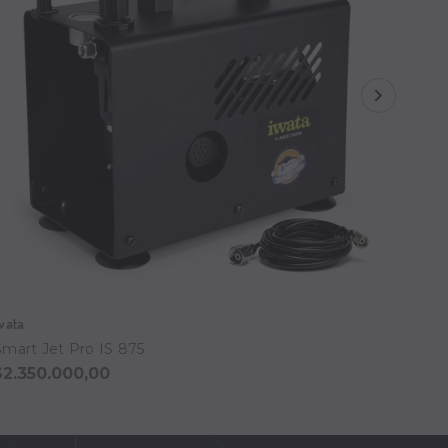
wata
Iwata
Smart Jet Pro IS 875
Power
$2.350.000,00
$3.7