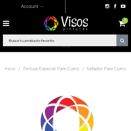
Account
0
hola
Inicio
/
Pintura Especial Para Cuero
/
Sellador Para Cuero