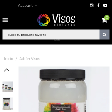
Account
0
hola
Inicio
/
Jabón Visos