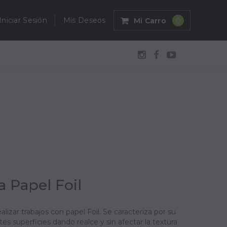
Iniciar Sesión
Mis Deseos
Mi Carro
0
a Papel Foil
lizar trabajos con papel Foil. Se caracteriza por su
es superficies dando realce y sin afectar la textura