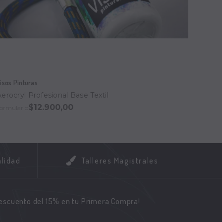
isos Pinturas
Visos P
Aerocryl Profesional Base Textil
Disolv
$12.900,00
ormulario
Formula
alidad
Talleres Magistrales
descuento del 15% en tu Primera Compra!