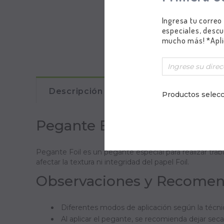
Ingresa tu correo
especiales, descu
mucho más! *Apli
Descripción
Comentarios
Productos selecc
Pegante Especial para Pap
Pegante Foil es un pegante especial para realizar traba
afectar la textura ni integridad del papel Foil.
Observaciones y Recomen
Diferentes modos de aplicación según la técnica
Al aplicar el pegante, se recomienda dejar secar