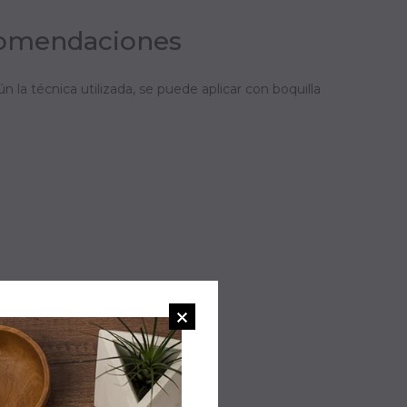
comendaciones
 la técnica utilizada, se puede aplicar con boquilla