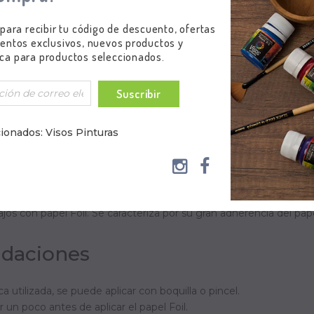
 para recibir tu código de descuento, ofertas
entos exclusivos, nuevos productos y
ca para productos seleccionados.
Suscribir
ionados: Visos Pinturas
el Foil
jos con papel Foil. Se caracteriza por su gran adherencia del pape
daciones
 utilizada, se puede aplicar con boquilla o pincel.
 un poco antes de aplicar el papel Foil.