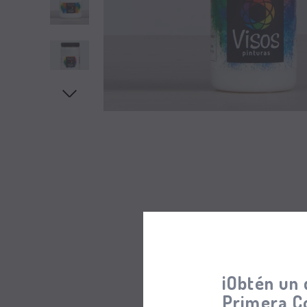
¡Obtén un 
Primera C