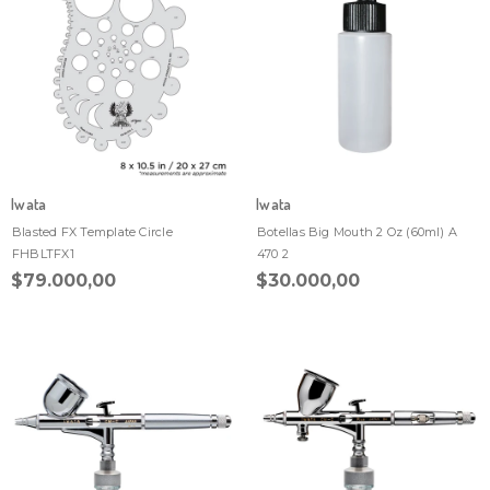
Iwata
Iwata
Blasted FX Template Circle
Botellas Big Mouth 2 Oz (60ml) A
FHBLTFX1
470 2
$79.000,00
$30.000,00