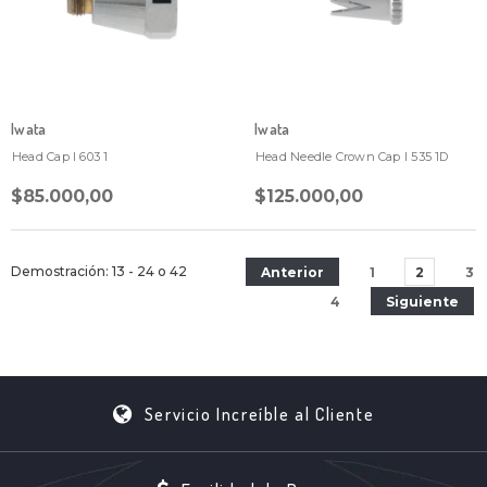
Iwata
Iwata
Head Cap I 603 1
Head Needle Crown Cap I 535 1D
$85.000,00
$125.000,00
Demostración
: 13 - 24
o
42
Anterior
1
2
3
4
Siguiente
Servicio Increíble al Cliente