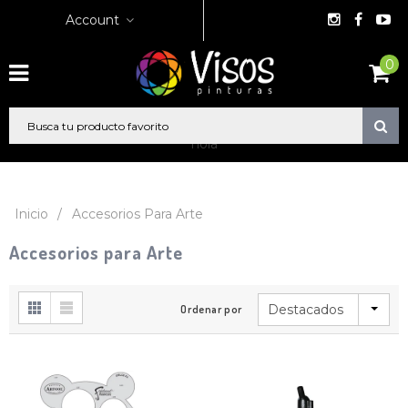
Account
0
hola
Inicio
/
Accesorios Para Arte
Accesorios para Arte
Destacados
Ordenar por