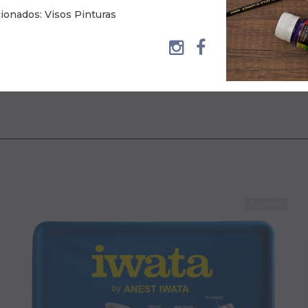
ionados: Visos Pinturas
ctos que la plantilla permite obtener.
bilidad.
se agua.