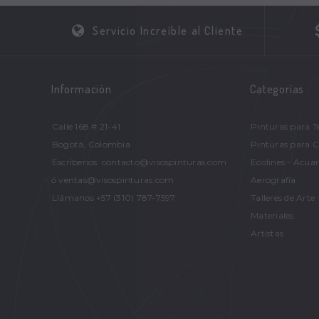
Servicio Increíble al Cliente
Información
Categorías
Calle 168 # 21-41
Pinturas para T
Bogotá, Colombia
Pinturas para 
Escríbenos: contacto@visospinturas.com
Ecolines - Acuar
ó ventas@visospinturas.com
Aerografía
Llámanos +57 (310) 787-7597
Talleres de Arte
Materiales
Artistas