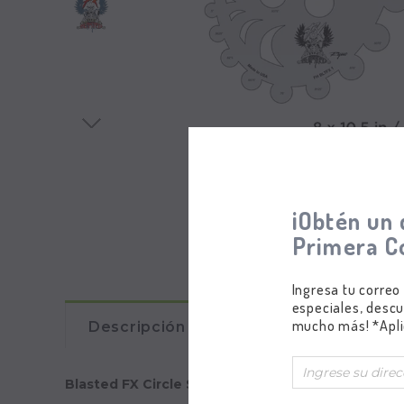
¡Obtén un 
Primera C
Ingresa tu correo
especiales, descu
mucho más! *Apli
Descripción
Comentarios
Blasted FX Circle Stencil