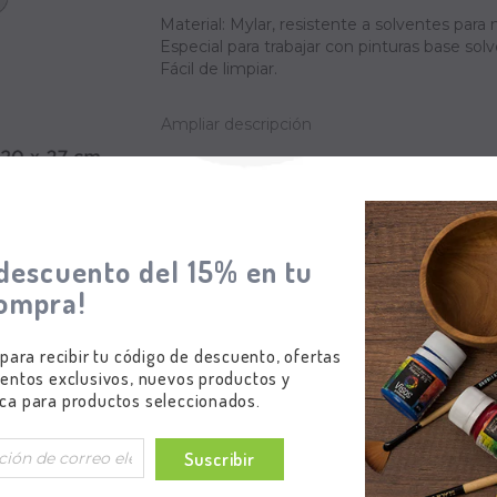
Material: Mylar, resistente a solventes para 
Especial para trabajar con pinturas base sol
Fácil de limpiar.
Ampliar descripción
$79.000,00
descuento del 15% en tu
ompra!
 para recibir tu código de descuento, ofertas
entos exclusivos, nuevos productos y
ca para productos seleccionados.
Suscribir