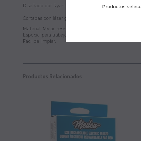
Diseñado por Ryan "Ryno" Templeton.
Productos selecc
Cortadas con láser garantizando la precisión en los efe
Material: Mylar, resistente a solventes para mayor dura
Especial para trabajar con pinturas base solvente y ba
Fácil de limpiar.
Productos Relacionados