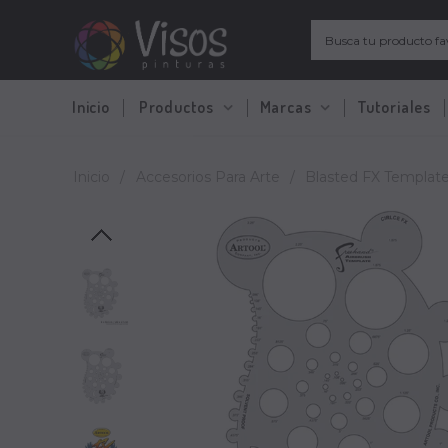
Inicio
Productos
Marcas
Tutoriales
Inicio
/
Accesorios Para Arte
/
Blasted FX Template