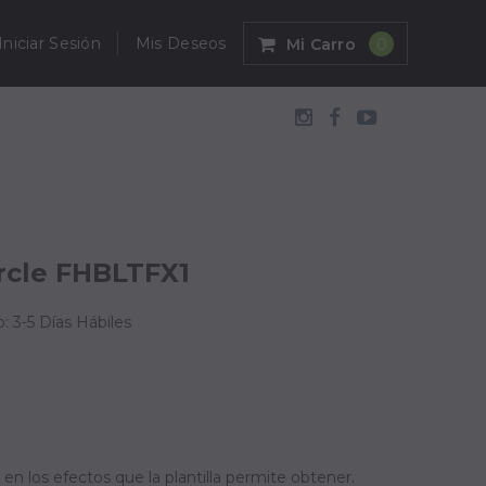
Iniciar Sesión
Mis Deseos
Mi Carro
0
rcle FHBLTFX1
: 3-5 Días Hábiles
 en los efectos que la plantilla permite obtener.