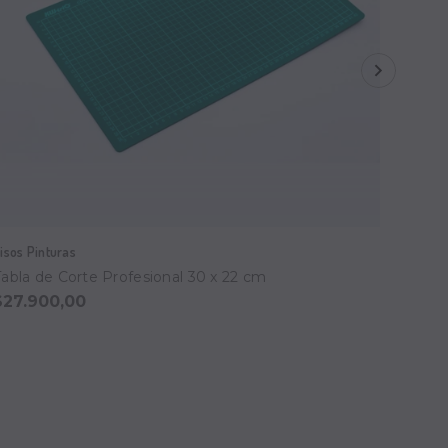
isos Pinturas
Visos P
Tabla de Corte Profesional 30 x 22 cm
Tabla 
$27.900,00
$52.