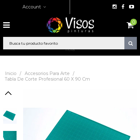
Account
0
hola
Inicio
/
Accesorios Para Arte
/
Tabla De Corte Profesional 60 X 90 Cm