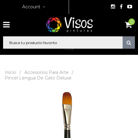
Account
0
hola
Inicio
/
Accesorios Para Arte
/
Pincel Lengua De Gato Deluxe