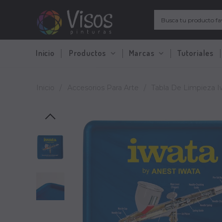
Inicio
Productos
Marcas
Tutoriales
Inicio
/
Accesorios Para Arte
/
Tabla De Limpieza 