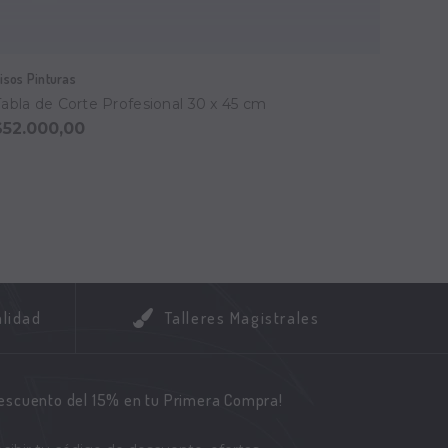
isos Pinturas
Visos P
Tabla de Corte Profesional 30 x 45 cm
Tabla 
$52.000,00
$115.
alidad
Talleres Magistrales
descuento del 15% en tu Primera Compra!