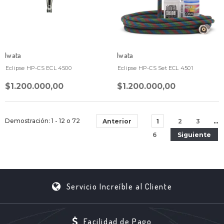
Iwata
Iwata
Eclipse HP-CS ECL 4500
Eclipse HP-CS Set ECL 4501
$1.200.000,00
$1.200.000,00
Demostración
: 1 - 12
o
72
Anterior
1
2
3
…
6
Siguiente
Servicio Increíble al Cliente
Facilidad de Pago