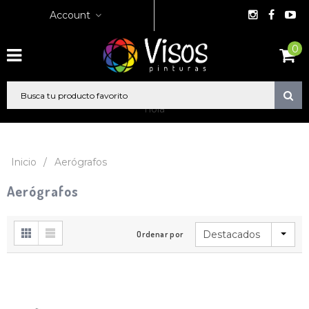
Account
0
hola
Inicio
/
Aerógrafos
Aerógrafos
Destacados
Ordenar por