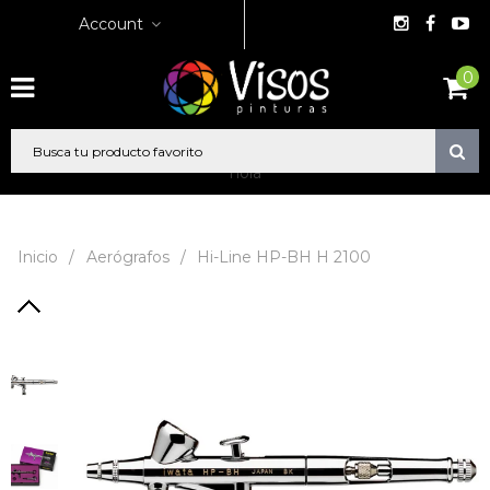
Account
0
hola
Inicio
/
Aerógrafos
/
Hi-Line HP-BH H 2100