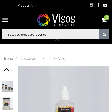
Account
0
hola
Inicio
/
Destacados
/
Jabón Visos