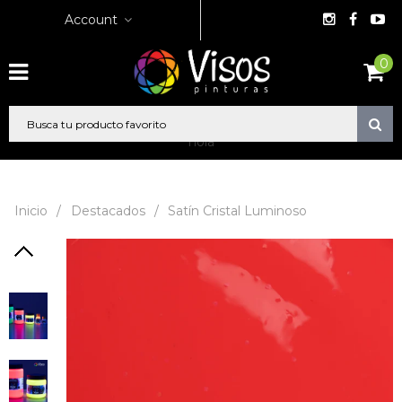
Account
0
hola
Inicio
/
Destacados
/
Satín Cristal Luminoso