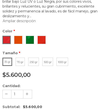
brillar bajo Luz UV o Luz Negra, por sus colores vivos,
brillantes y relucientes, su gran cubrimiento, excelente
solidez y permanencia al lavado, es de fácil manejo, gran
deslizamiento y...
Ampliar descripción
Color
*
Tamaño
*
35 gr
70 gr
250 gr
500 gr
1000 gr
$5.600,00
Cantidad:
Subtotal
:
$5.600,00