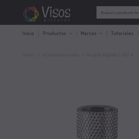
Inicio
Productos
Marcas
Tutoriales
Inicio
/
Accesorios Iwata
/
Acople Rápido I 160 4