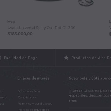
Iwata
I
Iwata Universal Spray Out Pot CL 300
$185.000,00
Facilidad de Pago
Productos de Alta C
Enlaces de interés
Suscríbete y Obtén un 
Ingresa tu correo para r
ela
Sobre nosotros
especiales, descuentos
Cuero
Contáctenos
más!
ela
Términos y condiciones
Política de privacidad