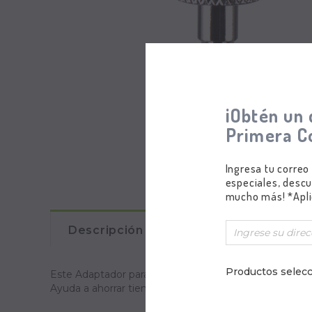
¡Obtén un 
Primera C
Ingresa tu correo
especiales, descu
mucho más! *Apli
Descripción
Comentarios
Productos selecc
Este Adaptador para Acople Rápido permite tener difer
Ayuda a ahorrar tiempo y hace que el trabajo sea más ef