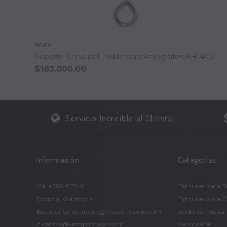
Iwata
Soporte Universal Doble para Aerógrafos AH 400
$183.000,00
Servicio Increíble al Cliente
Información
Categorías
Calle 168 # 21-41
Pinturas para T
Bogotá, Colombia
Pinturas para 
Escríbenos: contacto@visospinturas.com
Ecolines - Acuar
ó ventas@visospinturas.com
Aerografía