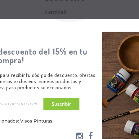
Cantidad:
Subtotal
:
$56.000,00
descuento del 15% en tu
ompra!
 para recibir tu código de descuento, ofertas
entos exclusivos, nuevos productos y
ca para productos seleccionados.
Suscribir
ionados: Visos Pinturas
entes aerógrafos listos para pintar.
iciente y fácil de llevar a cabo.