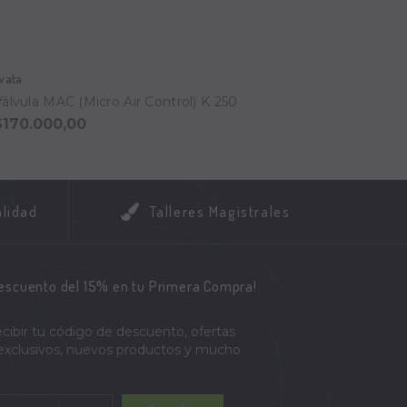
wata
Iwata
Válvula MAC (Micro Air Control) K 250
Filtro
$170.000,00
$195.
alidad
Talleres Magistrales
descuento del 15% en tu Primera Compra!
ecibir tu código de descuento, ofertas
 exclusivos, nuevos productos y mucho