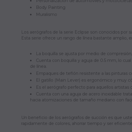
Personalización de automóviles y motocicleta
Body Painting
Muralismo
Los aerógrafos de la serie Eclipse son conocidos por su 
Esta serie ofrece un rango de línea bastante amplio, 
La boquilla se ajusta por medio de compresión,
Cuenta con boquilla y aguja de 0.5 mm, lo cual
de línea.
Empaques de teflón resistente a las pinturas 
El gatillo (Main Lever) es ergonómico y muy c
Es el aerógrafo perfecto para aquellos artistas 
Cuenta con una aguja de acero inoxidable trat
hacia atomizaciones de tamaño mediano con facil
Un beneficio de los aerógrafos de succión es que ust
rapidamente de colores, ahorrar tiempo y ser eficiente