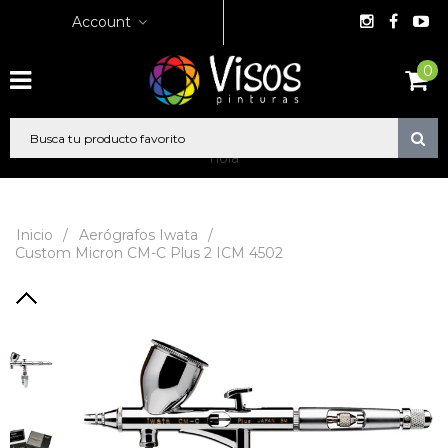
Account
0
hola
Inicio
/
Aerógrafos Iwata
/
Custom Micron CM-C Plus 2 ICM 4502