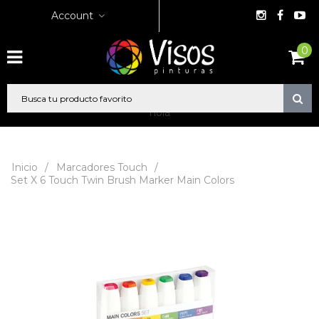
Account
0
hola
Inicio
/
Marcadores Touch
/
Set X 6 Touch Twin Brush Marker Main Colors