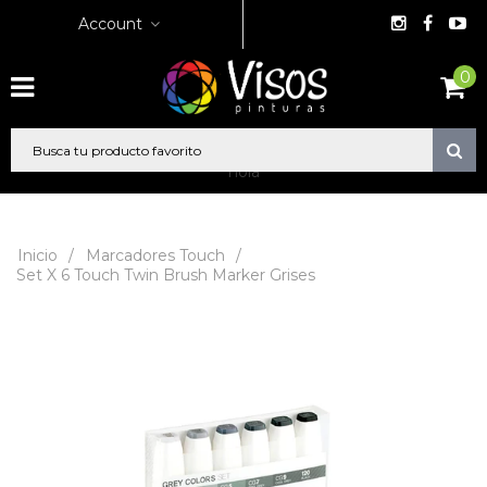
Account
0
hola
Inicio
/
Marcadores Touch
/
Set X 6 Touch Twin Brush Marker Grises