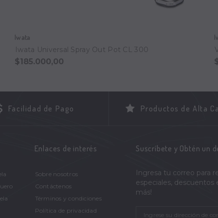
Iwata
I
Iwata Universal Spray Out Pot CL 300
$185.000,00
Facilidad de Pago
Productos de Alta C
Enlaces de interés
Suscríbete y Obtén un 
Ingresa tu correo para r
ela
Sobre nosotros
especiales, descuentos
Cuero
Contáctenos
más!
ela
Términos y condiciones
Política de privacidad