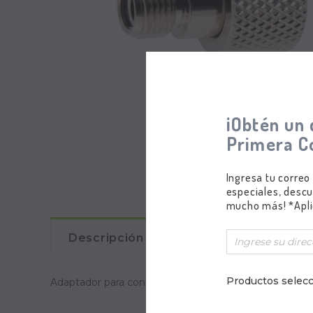
¡Obtén un 
Primera C
Ingresa tu correo
especiales, descu
mucho más! *Apli
Descripción
Comentarios
Productos selecc
Adaptador para conectar Aerógrafos Iwata con mangu