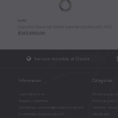
Iwata
Soporte Universal Doble para Aerógrafos AH 400
$183.000,00
Servicio Increíble al Cliente
Información
Categorías
Calle 168 # 21-41
Pinturas para T
Bogotá, Colombia
Pinturas para 
Escríbenos: contacto@visospinturas.com
Ecolines - Acuar
ó ventas@visospinturas.com
Aerografía