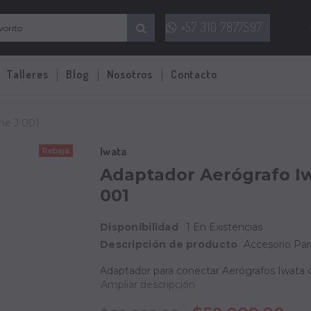
+57 310 7877597
Talleres
Blog
Nosotros
Contacto
he J 001
Iwata
Rebaja
Adaptador Aerógrafo I
001
Disponibilidad
1 En Existencias
Descripción de producto
Accesorio Par
Adaptador para conectar Aerógrafos Iwata
Ampliar descripción