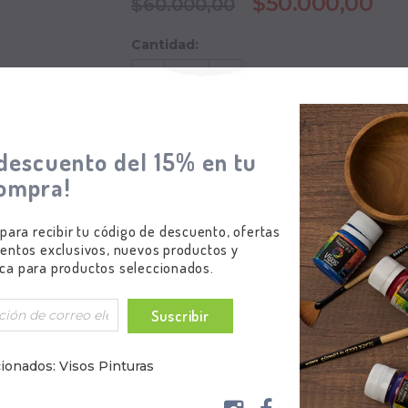
$50.000,00
$60.000,00
Cantidad:
Subtotal
:
$50.000,00
descuento del 15% en tu
ompra!
 para recibir tu código de descuento, ofertas
entos exclusivos, nuevos productos y
ca para productos seleccionados.
Suscribir
ionados: Visos Pinturas
eras de la marca Paasche.