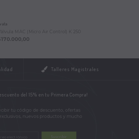
wata
Iwata
Válvula MAC (Micro Air Control) K 250
Filtro
$170.000,00
$195.
alidad
Talleres Magistrales
descuento del 15% en tu Primera Compra!
ecibir tu código de descuento, ofertas
 exclusivos, nuevos productos y mucho
Suscribir