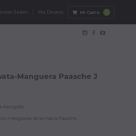
Iniciar Sesión
Mis Deseos
Mi Carro
0
wata-Manguera Paasche J
a Aerógrafo
 con mangueras de la marca Paasche.