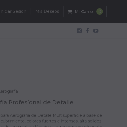
Iniciar Sesión
Mis Deseos
Mi Carro
0
Aerografía
fía Profesional de Detalle
 para Aerografía de Detalle Multisuperficie a base de
n cubrimiento, colores fuertes e intensos, alta solidez
s. Es una pintura fácil de usar, no requiere diluyente