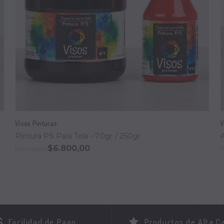
Visos Pinturas
V
Pintura PS Para Tela - 70gr / 250gr
$6.800,00
Formulario
F
Facilidad de Pago
Productos de Alta C