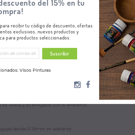
descuento del 15% en tu
ompra!
 para recibir tu código de descuento, ofertas
entos exclusivos, nuevos productos y
ca para productos seleccionados.
Suscribir
ionados: Visos Pinturas
fesional de Detalle
rafía de Detalle Multisuperficie a base de agua, se caracteriza po
 tipo de telas. Es una pintura fácil de usar, no requiere diluyen
o es Tóxica y es amigable con el ambiente.
n agujas desde 0.18mm en adelante.