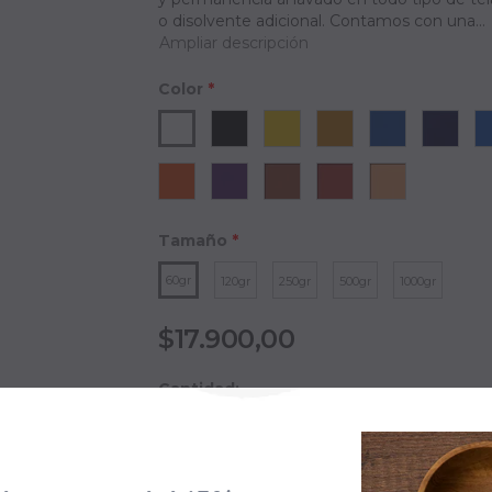
o disolvente adicional. Contamos con una...
Ampliar descripción
Color
*
Tamaño
*
60gr
120gr
250gr
500gr
1000gr
$17.900,00
Cantidad:
Subtotal
:
$17.900,00