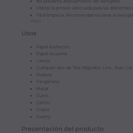
No presenta atascamiento del aerógrafo.
Utilizar la presión adecuada para las diferentes
Fácil limpieza. Recomendamos lavar el aerógraf
Visos
Usos
Papel ilustración
Papel Acuarela
Lienzo
Cualquier tipo de Tela (Algodón, Lino, Jean, Ca
Madera
Pergamino
Metal
Cuero
Cartón
Icopor
Foamy
Presentación del producto