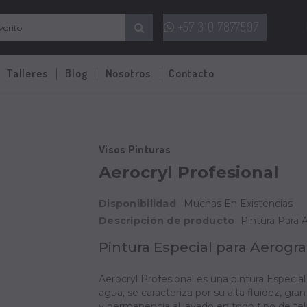
+57 310 7877597
Talleres
Blog
Nosotros
Contacto
Visos Pinturas
Aerocryl Profesional
Disponibilidad
Muchas En Existencias
Descripción de producto
Pintura Para 
Pintura Especial para Aerogra
Aerocryl Profesional es una pintura Especial
agua, se caracteriza por su alta fluidez, gra
y permanencia al lavado en todo tipo de tela