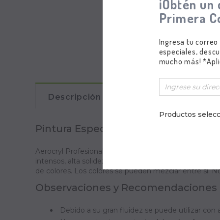
¡Obtén un 
Primera C
Ingresa tu correo
especiales, descu
mucho más! *Apli
Descripción
Comentarios
Productos selecc
Pintura Especial para Aerografía Pro
Aerocryl Profesional es una pintura Especial para Aerog
intensos, alta solidez y permanencia al lavado en todo
de colores. Los colores se pueden mezclar entre sí. N
O
bservaciones y Recomendaciones
Debido a su gran fluidez se puede utilizar co