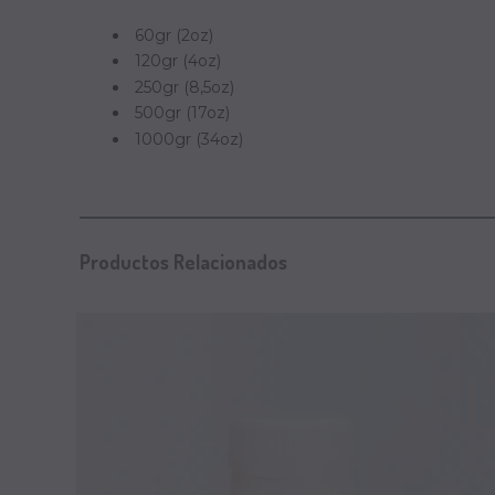
60gr (2oz)
120gr (4oz)
250gr (8,5oz)
500gr (17oz)
1000gr (34oz)
Productos Relacionados