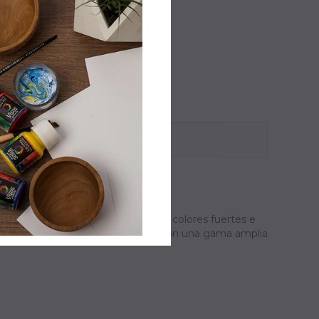
r su alta fluidez, gran cubrimiento, colores fuertes e
te o disolvente adicional. Contamos con una gama amplia