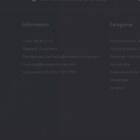
Información
Categorías
Calle 168 # 21-41
Pinturas para T
Bogotá, Colombia
Pinturas para 
Escríbenos: contacto@visospinturas.com
Ecolines - Acuar
ó ventas@visospinturas.com
Aerografía
Llámanos +57 (310) 787-7597
Talleres de Arte
Materiales
Artistas