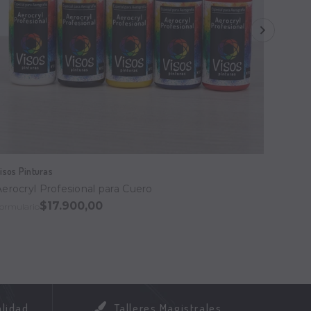
isos Pinturas
Visos P
Aerocryl Profesional para Cuero
Ecolin
$17.900,00
ormulario
Formula
alidad
Talleres Magistrales