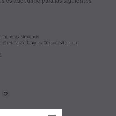
s es adecuado para las siguientes
 Juguete / Miniaturas
elismo Naval, Tanques, Coleccionables, etc.
)