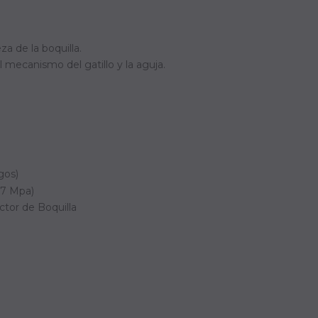
za de la boquilla.
l mecanismo del gatillo y la aguja.
gos)
.17 Mpa)
ctor de Boquilla