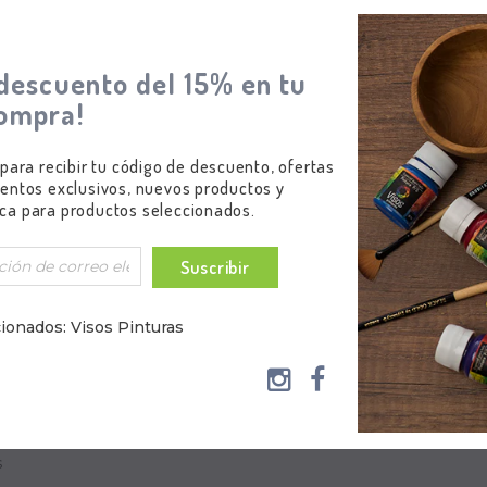
descuento del 15% en tu
ompra!
 para recibir tu código de descuento, ofertas
entos exclusivos, nuevos productos y
ca para productos seleccionados.
ecuado para las siguientes aplicaciones:
Suscribir
ionados: Visos Pinturas
 Miniaturas
al, Tanques, Coleccionables, etc.
s