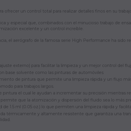
frecer un control total para realizar detalles finos en su trabaj
nica y especial que, combinados con el minucioso trabajo de ens
omización excelente y un control increíble.
cia, el aerógrafo de la famosa serie High Performance ha sido r
e externo) para facilitar la limpieza y un mejor control del flu
con base solvente como las pinturas de automóviles
ento de pintura que permite una limpieza rápida y un flujo más e
ómodo para trabajos largos.
pintura el cual le ayudan a incrementar su precisión mientras re
permite que la atomización y dispersión del fluido sea lo más pre
e 1.5 ml (0.05 oz.) lo que permiten una limpieza rápida y facili
ada térmicamente y altamente resistente que garantiza una tran
idad.