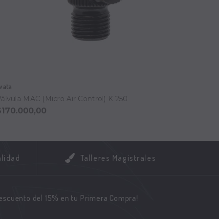
wata
Iwata
Válvula MAC (Micro Air Control) K 250
Filtro
$170.000,00
$195.
alidad
Talleres Magistrales
descuento del 15% en tu Primera Compra!