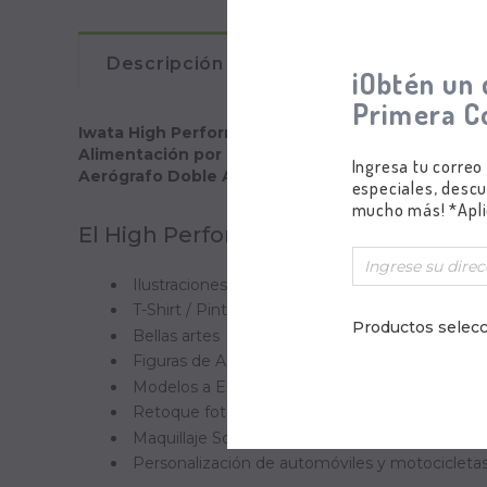
Descripción
Comentarios
¡Obtén un 
Primera C
Iwata High Performance HP-B Plus
Alimentación por Gravedad
Ingresa tu correo
Aerógrafo Doble Acción
especiales, descu
mucho más! *Apli
El High Performance HP-B Plus es ad
Ilustraciones
T-Shirt / Pintura sobre tela
Productos selecc
Bellas artes
Figuras de Acción como Soldados de Juguete /
Modelos a Escala: Aeromodelos, Modelismo Nav
Retoque fotográfico
Maquillaje Social (Cosméticos ligeros)
Personalización de automóviles y motocicleta