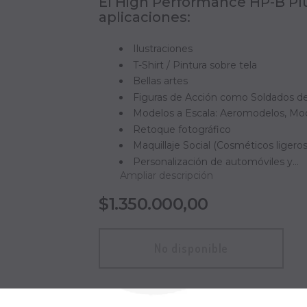
El High Performance HP-B Plu
aplicaciones:
Ilustraciones
T-Shirt / Pintura sobre tela
Bellas artes
Figuras de Acción como Soldados de
Modelos a Escala: Aeromodelos, Mod
Retoque fotográfico
Maquillaje Social (Cosméticos ligeros
Personalización de automóviles y...
Ampliar descripción
$1.350.000,00