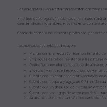
Los aerógrafos High Performance están diseñados para o
Este tipo de aerógrafo es fabricado con maquinaria ú
características inigualables, el cual cuenta con una at
Conocida como la herramienta profesional por excelen
Las nuevas características incluyen:
Mango con prerregulador (compartimento de ajust
Empaques de teflón resistente a las pinturas 
Rediseño innovador del depósito de almacenami
El gatillo (Main Lever) es ergonómico y muy c
Cuenta con un control de atomización/salida de 
Cuenta con boquilla y aguja de 0.2 mm, lo cual 
Cuenta con un depósito de pintura de gravedad d
Cuenta con una aguja de acero inoxidable trat
hacia atomizaciones de tamaño mediano con facil