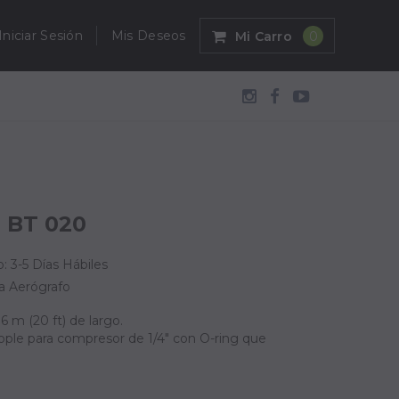
Iniciar Sesión
Mis Deseos
Mi Carro
0
 BT 020
: 3-5 Días Hábiles
a Aerógrafo
 m (20 ft) de largo.
cople para compresor de 1/4" con O-ring que