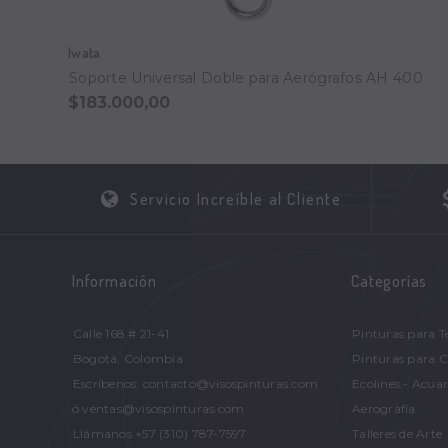
Iwata
Soporte Universal Doble para Aerógrafos AH 400
$183.000,00
Servicio Increíble al Cliente
Información
Categorías
Calle 168 # 21-41
Pinturas para T
Bogotá, Colombia
Pinturas para 
Escríbenos: contacto@visospinturas.com
Ecolines - Acuar
ó ventas@visospinturas.com
Aerografía
Llámanos +57 (310) 787-7597
Talleres de Arte