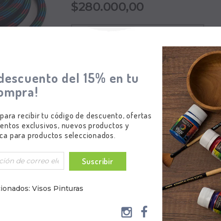
$280.000,00
descuento del 15% en tu
ompra!
 para recibir tu código de descuento, ofertas
entos exclusivos, nuevos productos y
ca para productos seleccionados.
Suscribir
 de largo.
compresor de 1/4" con O-ring que previene las fugas de aire.
ionados: Visos Pinturas