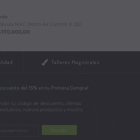
wata
Iwata
Válvula MAC (Micro Air Control) K 250
Filtro
$170.000,00
$195.
alidad
Talleres Magistrales
descuento del 15% en tu Primera Compra!
ecibir tu código de descuento, ofertas
 exclusivos, nuevos productos y mucho
Suscribir