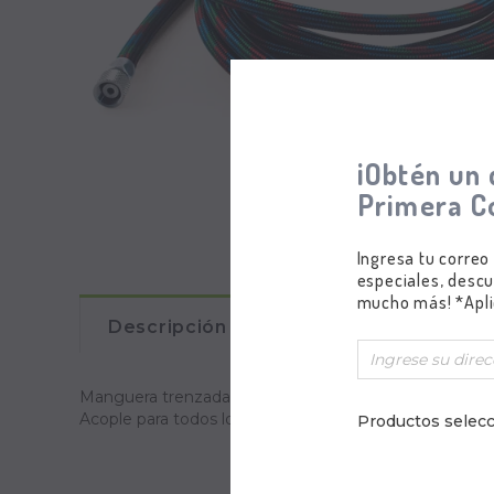
¡Obtén un 
Primera C
Ingresa tu correo
especiales, descu
mucho más! *Apli
Descripción
Comentarios
Manguera trenzada recubierta en Nylon de 6 m (20 ft)
Acople para todos los aerógrafos Iwata y acople para 
Productos selecc