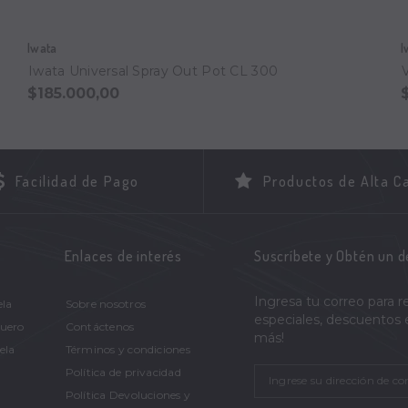
Iwata
I
Iwata Universal Spray Out Pot CL 300
$185.000,00
Facilidad de Pago
Productos de Alta C
Enlaces de interés
Suscríbete y Obtén un 
Ingresa tu correo para r
ela
Sobre nosotros
especiales, descuentos
Cuero
Contáctenos
más!
ela
Términos y condiciones
Política de privacidad
Política Devoluciones y