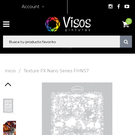
Account
0
hola
Inicio
/
Texture FX Nano Series FHNS7