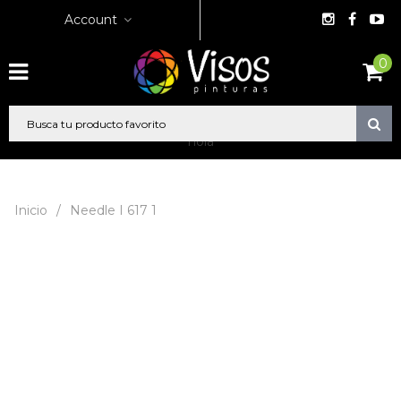
Account
0
hola
Inicio
/
Needle I 617 1