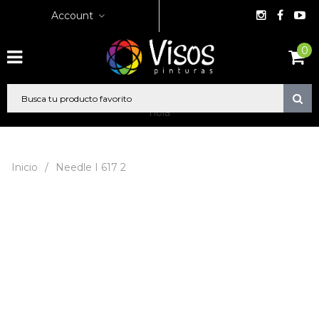
Account
0
hola
Inicio
/
Needle I 617 2