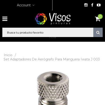
Account
0
hola
Inicio
/
Set Adaptadores De Aerógrafo Para Manguera Iwata J 003