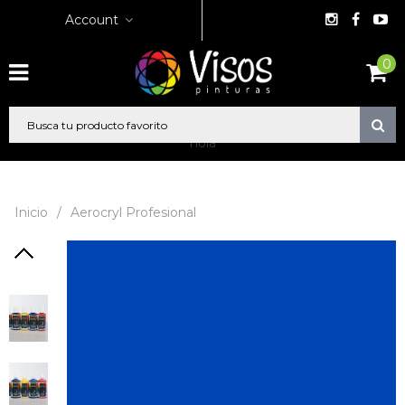
Account
0
hola
Inicio
/
Aerocryl Profesional