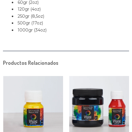
60gr (2oz)
120gr (4oz)
250gr (8,5oz)
500gr (17oz)
1000gr (34oz)
Productos Relacionados