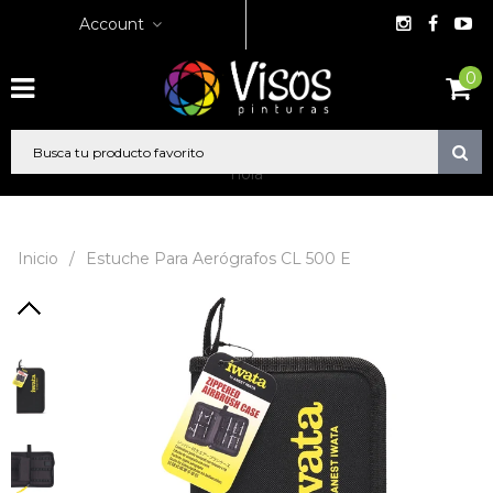
Account
0
hola
Inicio
/
Estuche Para Aerógrafos CL 500 E