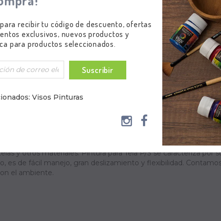
ompra!
Subtotal
:
$42.300,00
 para recibir tu código de descuento, ofertas
entos exclusivos, nuevos productos y
ca para productos seleccionados.
Suscribir
ionados: Visos Pinturas
elas y otros materiales. Pintura para Tela P/S se caracteriza por s
o, es de fácil manejo, gran deslizamiento y flexibilidad. Contam
con el ambiente.