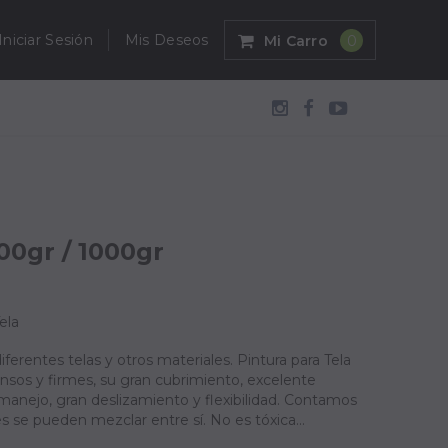
Iniciar Sesión
Mis Deseos
Mi Carro
0
00gr / 1000gr
ela
iferentes telas y otros materiales. Pintura para Tela
tensos y firmes, su gran cubrimiento, excelente
 manejo, gran deslizamiento y flexibilidad. Contamos
 se pueden mezclar entre sí. No es tóxica...