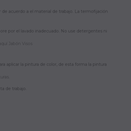
r de acuerdo a el material de trabajo. La termofijación
iore por el lavado inadecuado. No use detergentes ni
 aquí Jabón Visos
ra aplicar la pintura de color, de esta forma la pintura
uras.
a de trabajo.