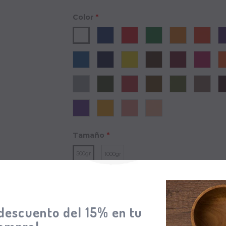
Color
*
Tamaño
*
500gr
1000gr
$42.300,00
Cantidad:
descuento del 15% en tu