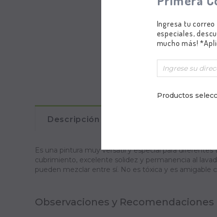
Primera C
Ingresa tu correo
especiales, descu
mucho más! *Apli
Productos selecc
Descripción
Comentarios
Es una pintura muy versátil y especial para diferentes t
cubrimiento, excelente solidez y permanencia al lavad
pueden mezclar entre sí. No es tóxica y es amigable 
Observaciones y Recomendaciones