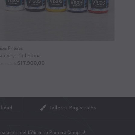
isos Pinturas
Visos P
Aerocryl Profesional
Aerocr
$17.900,00
ormulario
Formula
alidad
Talleres Magistrales
descuento del 15% en tu Primera Compra!