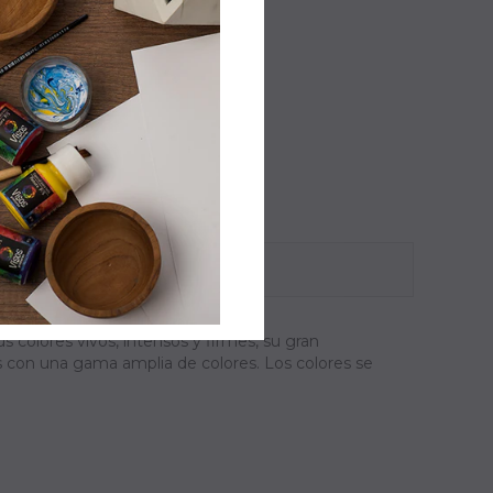
us colores vivos, intensos y firmes, su gran
os con una gama amplia de colores. Los colores se