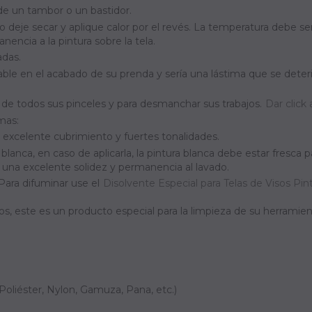
de un tambor o un bastidor.
jo deje secar y aplique calor por el revés. La temperatura debe se
nencia a la pintura sobre la tela.
adas.
ble en el acabado de su prenda y sería una lástima que se deter
a de todos sus pinceles y para desmanchar sus trabajos.
Dar click
mas:
 excelente cubrimiento y fuertes tonalidades.
blanca, en caso de aplicarla, la pintura blanca debe estar fresca pa
o una excelente solidez y permanencia al lavado.
Para difuminar use el
Disolvente Especial para Telas de Visos Pint
 este es un producto especial para la limpieza de su herramient
Poliéster, Nylon, Gamuza, Pana, etc.)