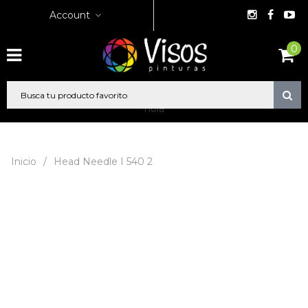
Account
0
hola
Inicio
/
Head Needle I 540 2