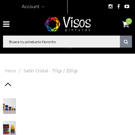
Account
0
hola
Inicio
/
Satín Cristal - 70gr / 250gr