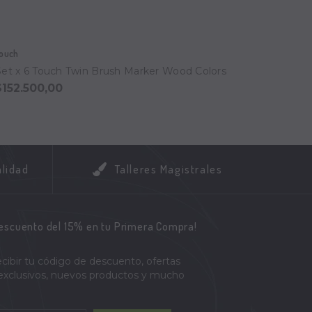
ouch
Touch
Set x 6 Touch Twin Brush Marker Wood Colors
Set x
$152.500,00
$152.
alidad
Talleres Magistrales
descuento del 15% en tu Primera Compra!
ecibir tu código de descuento, ofertas
 exclusivos, nuevos productos y mucho