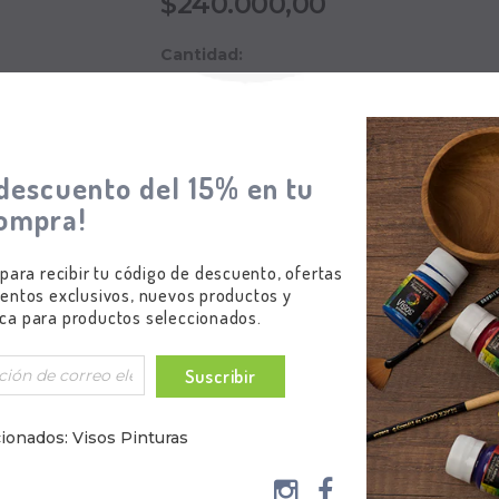
$240.000,00
Cantidad:
Subtotal
:
$240.000,00
descuento del 15% en tu
ompra!
 para recibir tu código de descuento, ofertas
entos exclusivos, nuevos productos y
ca para productos seleccionados.
Suscribir
ionados: Visos Pinturas
ones)