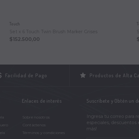
Touch
T
Set x 6 Touch Twin Brush Marker Grises
$152.500,00
Facilidad de Pago
Productos de Alta C
Enlaces de interés
Suscríbete y Obtén un 
Ingresa tu correo para r
ela
Sobre nosotros
especiales, descuentos
Cuero
Contáctenos
más!
ela
Términos y condiciones