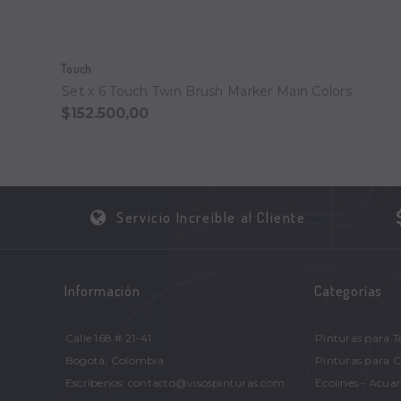
Touch
Set x 6 Touch Twin Brush Marker Main Colors
$152.500,00
Servicio Increíble al Cliente
Información
Categorías
Calle 168 # 21-41
Pinturas para T
Bogotá, Colombia
Pinturas para 
Escríbenos: contacto@visospinturas.com
Ecolines - Acuar