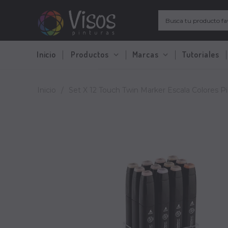
Inicio
Productos
Marcas
Tutoriales
Inicio
/
Set X 12 Touch Twin Marker Escala Colores Pi