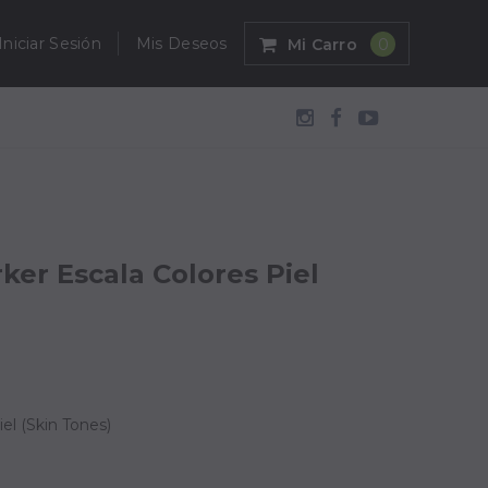
Iniciar Sesión
Mis Deseos
Mi Carro
0
ker Escala Colores Piel
el (Skin Tones)