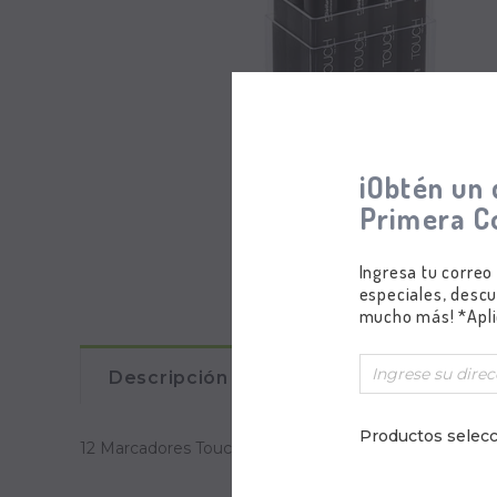
¡Obtén un 
Primera C
Ingresa tu correo
especiales, descu
mucho más! *Apli
Descripción
Comentarios
Productos selecc
12 Marcadores Touch Twin, Escala Colores Piel (Skin T