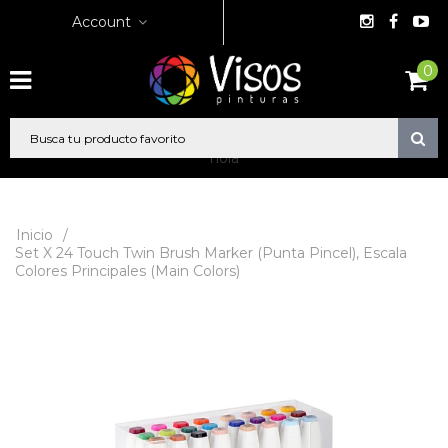
Account
0
hola
Inicio
/
Set X 24 Touch Twin Brush Marker (Punta Pincel), Escala
Colores Principales (Main Colors)