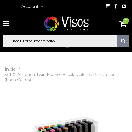
Account
0
hola
Inicio
/
Set X 24 Touch Twin Marker Escala Colores Principales
(Main Colors)