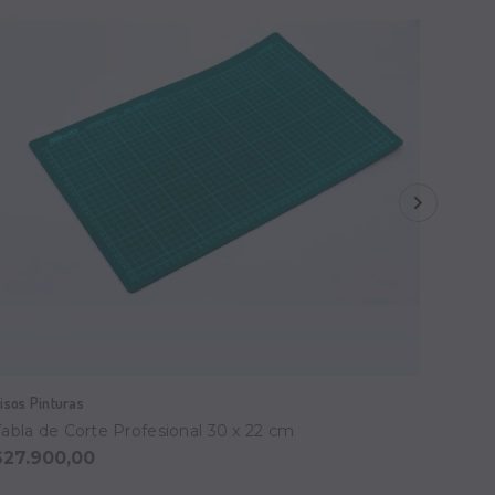
isos Pinturas
Visos P
Tabla de Corte Profesional 30 x 22 cm
Tabla 
$27.900,00
$52.