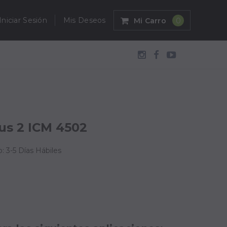
Iniciar Sesión
Mis Deseos
Mi Carro
0
us 2 ICM 4502
: 3-5 Días Hábiles