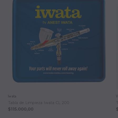
Iwata
V
Tabla de Limpieza Iwata CL 200
$115.000,00