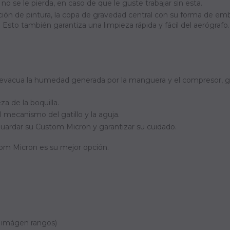
o se le pierda, en caso de que le guste trabajar sin esta.
ión de pintura, la copa de gravedad central con su forma de 
n. Esto también garantiza una limpieza rápida y fácil del aerógrafo.
e y evacua la humedad generada por la manguera y el compresor, 
za de la boquilla.
l mecanismo del gatillo y la aguja.
guardar su Custom Micron y garantizar su cuidado.
tom Micron es su mejor opción.
 imágen rangos)