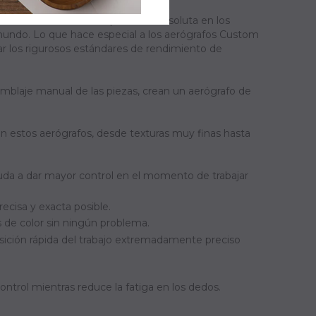
dicionalmente de una precisión absoluta en los
 mundo. Lo que hace especial a los aerógrafos Custom
ar los rigurosos estándares de rendimiento de
amblaje manual de las piezas, crean un aerógrafo de
on estos aerógrafos, desde texturas muy finas hasta
ayuda a dar mayor control en el momento de trabajar
ecisa y exacta posible.
s de color sin ningún problema.
sición rápida del trabajo extremadamente preciso
ntrol mientras reduce la fatiga en los dedos.