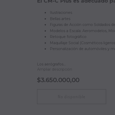
E
l CM-C Plus es adecuado par
Ilustraciones
Bellas artes
Figuras de Acción como Soldados de
Modelos a Escala: Aeromodelos, Mod
Retoque fotográfico
Maquillaje Social (Cosméticos ligeros
Personalización de automóviles y m
Los aerógrafos...
Ampliar descripción
$3.650.000,00