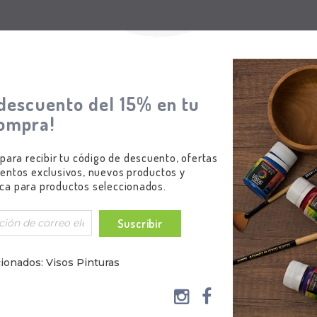
descuento del 15% en tu
ompra!
 para recibir tu código de descuento, ofertas
siguientes aplicaciones:
entos exclusivos, nuevos productos y
ca para productos seleccionados.
Suscribir
 Miniaturas
al, Tanques, Coleccionables, etc.
ionados: Visos Pinturas
s