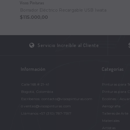
Visos Pinturas
Borrador Eléctrico Recargable USB Iwata
$115.000,00
Servicio Increíble al Cliente
Información
Categorías
Calle 168 # 21-41
Pinturas para T
Bogotá, Colombia
Pinturas para 
Escríbenos: contacto@visospinturas.com
Ecolines - Acuar
ó ventas@visospinturas.com
Aerografía
Llámanos +57 (310) 787-7597
Talleres de Arte
Materiales
Artistas