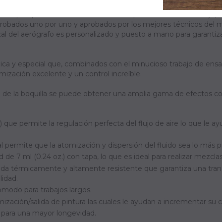
nas que quieren un Control realmente preciso sobre su trabajo, a
, probados uno por uno y aprobados por los mejores técnicos del
al del aerógrafo es personalizado y puesto a mano para garantiz
nica y especial que, combinados con el minucioso trabajo de ens
omización excelente y un control increíble.
y el de la boquilla se puede obtener una amplia gama de efectos c
 que permite la regulación perfecta del flujo de aire lo que le 
 permite que la atomización y dispersión del fluido sea lo más pr
de 7 ml (0.24 oz.) con tapa, lo que es ideal para realizar mezcla
ada térmicamente y altamente resistente que garantiza una tran
idad.
ómodo para trabajos largos.
zación/salida de pintura las cuales le ayudan a incrementar su co
 para una mayor longevidad.