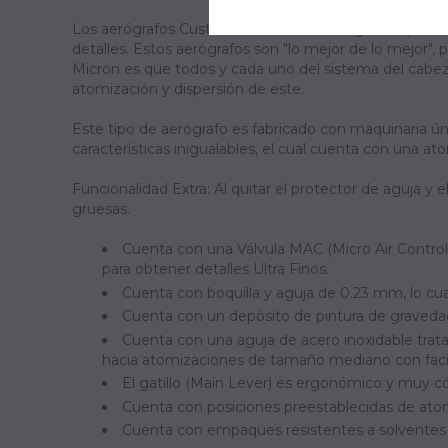
Los aerógrafos Custom Micron están dirigidos a perso
detalles. Estos aerógrafos son "lo mejor de lo mejor"
Micron es que todos y cada uno del sistema del cabez
atomización y dispersión de este.
Este tipo de aerógrafo es fabricado con maquinaria ú
características inigualables, el cual cuenta con una at
Funcionalidad Extra: Al quitar el protector de aguja 
gruesas.
Cuenta con una Válvula MAC (Micro Air Control)
para obtener detalles Ultra Finos.
Cuenta con boquilla y aguja de 0.23 mm, lo cual
Cuenta con un depósito de pintura de gravedad 
Cuenta con una aguja de acero inoxidable trat
hacia atomizaciones de tamaño mediano con facil
El gatillo (Main Lever) es ergonómico y muy c
Cuenta con posiciones preestablecidas de atomi
Cuenta con empaques resistentes a solventes