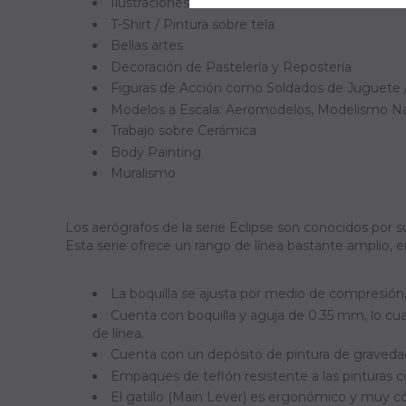
Ilustraciones
T-Shirt / Pintura sobre tela
Bellas artes
Decoración de Pastelería y Repostería
Figuras de Acción como Soldados de Juguete /
Modelos a Escala: Aeromodelos, Modelismo Nav
Trabajo sobre Cerámica
Body Painting
Muralismo
Los aerógrafos de la serie Eclipse son conocidos por su 
Esta serie ofrece un rango de línea bastante amplio, 
La boquilla se ajusta por medio de compresión,
Cuenta con boquilla y aguja de 0.35 mm, lo cua
de línea.
Cuenta con un depósito de pintura de gravedad 
Empaques de teflón resistente a las pinturas 
El gatillo (Main Lever) es ergonómico y muy c