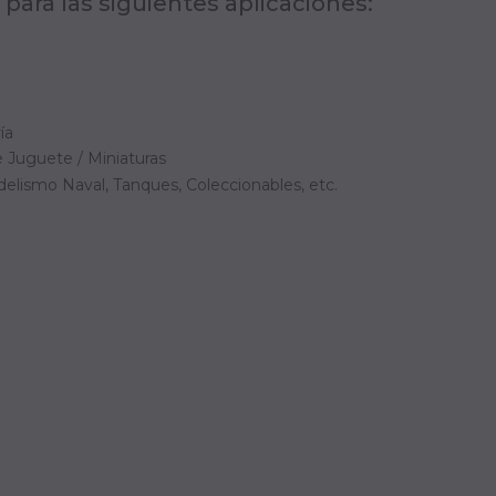
para las siguientes aplicaciones:
ía
 Juguete / Miniaturas
elismo Naval, Tanques, Coleccionables, etc.