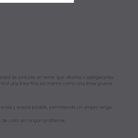
edad de pinturas sin tener que diluirlas o adelgazarlas.
ntrol una línea fina así mismo como una línea gruesa.
precisa y exacta posible, permitiendo un amplio rango
s de color sin ningún problema.