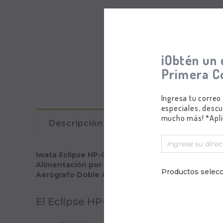
¡Obtén un 
Primera C
Ingresa tu correo
especiales, descu
mucho más! *Apli
Descripción
Comentarios
Iwata Eclipse HP-CS
Alimentación por Gravedad
Productos selecc
Aerógrafo Doble Acción
El Eclipse HP-CS es adecuado para la