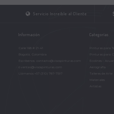
Servicio Increíble al Cliente
Información
Categorías
Calle 168 # 21-41
Pinturas para T
Bogotá, Colombia
Pinturas para 
Escríbenos: contacto@visospinturas.com
Ecolines - Acuar
ó ventas@visospinturas.com
Aerografía
Llámanos +57 (310) 787-7597
Talleres de Arte
Materiales
Artistas