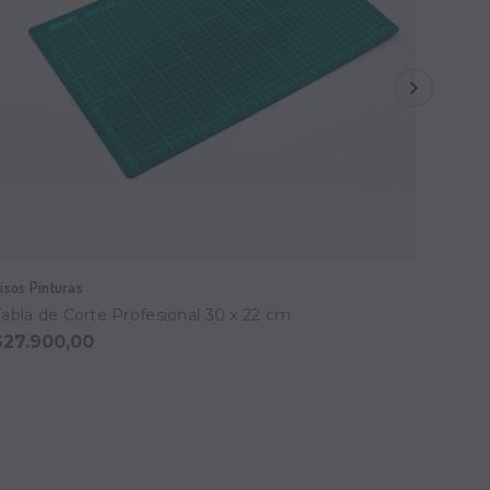
isos Pinturas
Visos P
Tabla de Corte Profesional 30 x 22 cm
Tabla 
$27.900,00
$52.