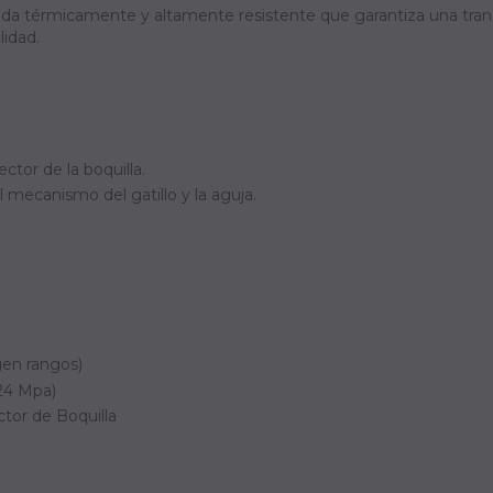
ada térmicamente y altamente resistente que garantiza una tran
idad.
ctor de la boquilla.
l mecanismo del gatillo y la aguja.
gen rangos)
.24 Mpa)
ctor de Boquilla