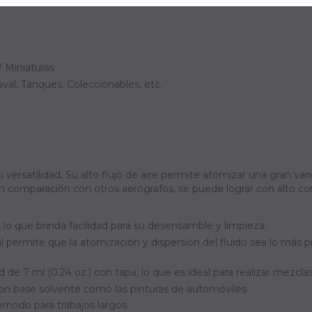
 Miniaturas
al, Tanques, Coleccionables, etc.
versatilidad. Su alto flujo de aire permite atomizar una gran vari
en comparación con otros aerógrafos, se puede lograr con alto co
 lo que brinda facilidad para su desensamble y limpieza.
l permite que la atomización y dispersión del fluido sea lo más 
de 7 ml (0.24 oz.) con tapa, lo que es ideal para realizar mezcla
con base solvente como las pinturas de automóviles
ómodo para trabajos largos.